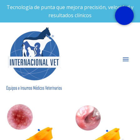
Ir
Tecnología de punta que mejora precisión, velocidad y
al
resultados clínicos
contenido
Men
prin