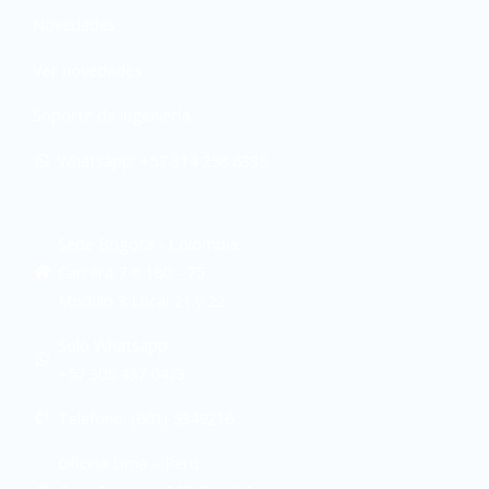
Novedades
Ver novedades
Soporte de ingeniería
Whatsapp: +57 314 258 6335
Sede Bogotá - Colombia:
Carrera 7 # 180 - 75
Modulo 3 Local 21 y 22
Solo Whatsapp:
+57 305 437 0473
Teléfono: (601) 5349216
Oficina Lima – Peru: