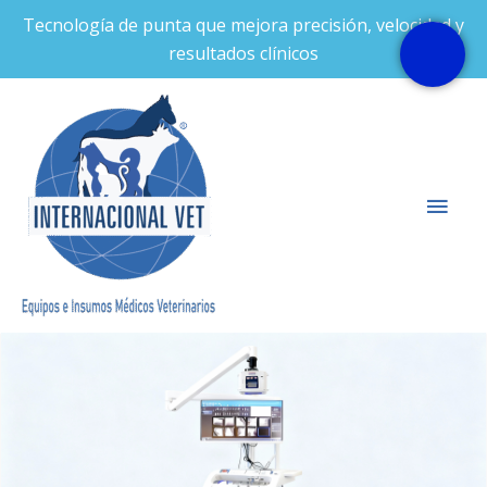
Ir
Tecnología de punta que mejora precisión, velocidad y
al
resultados clínicos
contenido
Men
prin