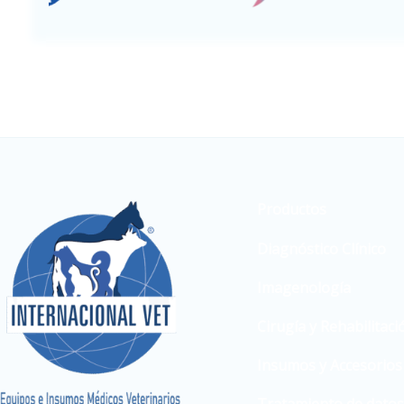
Productos
Diagnóstico Clínico
Imagenología
Cirugía y Rehabilitaci
Insumos y Accesorios