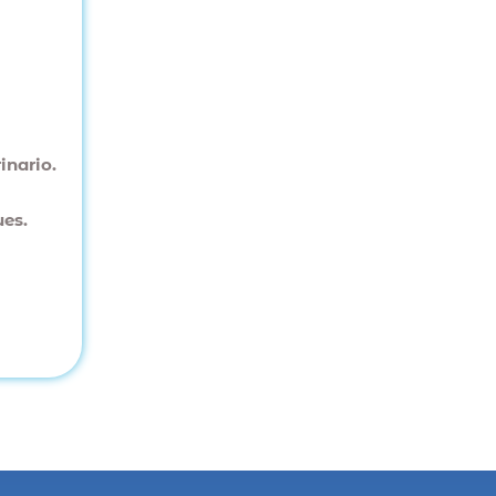
inario.
ues.