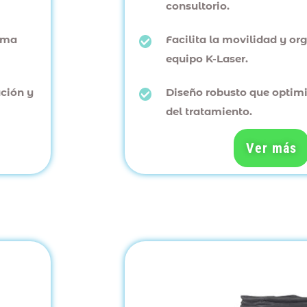
consultorio.
ima
Facilita la movilidad y or
equipo K-Laser.
ción y
Diseño robusto que optim
del tratamiento.
Ver más