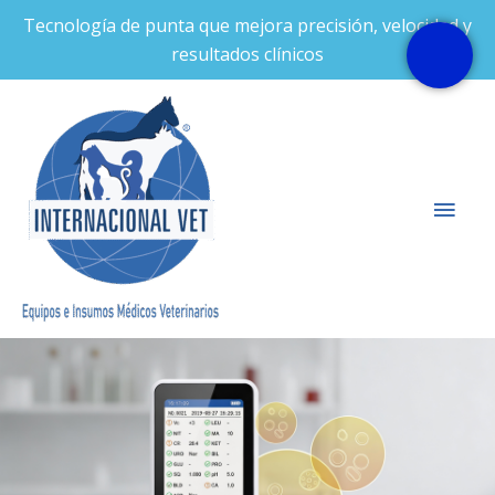
Ir
Tecnología de punta que mejora precisión, velocidad y
al
resultados clínicos
contenido
Men
prin