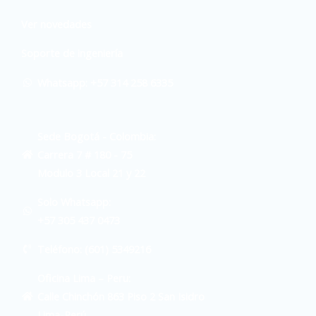
Ver novedades
Soporte de ingeniería
Whatsapp: +57 314 258 6335
Sede Bogotá - Colombia:
Carrera 7 # 180 - 75
Modulo 3 Local 21 y 22
Solo Whatsapp:
+57 305 437 0473
Teléfono: (601) 5349216
Oficina Lima – Peru:
Calle Chinchón 863 Piso 2 San Isidro
Lima-Perú