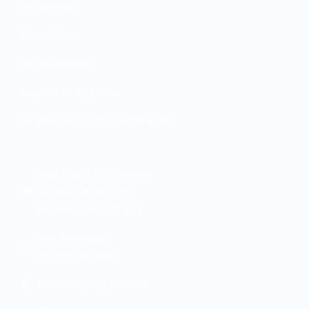
Ver Archivos
Novedades
Ver novedades
Soporte de ingeniería
Whatsapp: +57 314 258 6335
Sede Bogotá - Colombia:
Carrera 7 # 180 - 75
Modulo 3 Local 21 y 22
Solo Whatsapp:
+57 305 437 0473
Teléfono: (601) 5349216