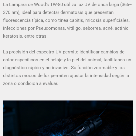
La Lámpara de Wood’s TW-80 utiliza luz UV de onda larga (365–
370 nm), ideal para detectar dermatosis que presentan
fluorescencia típica, como tinea capitis, micosis superficiales,
infecciones por Pseudomonas, vitíligo, seborrea, acné, actinic
keratosis, entre otras.
La precisión del espectro UV permite identificar cambios de
color específicos en el pelaje y la piel del animal, facilitando un
diagnóstico rápido y no invasivo. Su función zoomable y los
distintos modos de luz permiten ajustar la intensidad según la
zona o condición a evaluar.