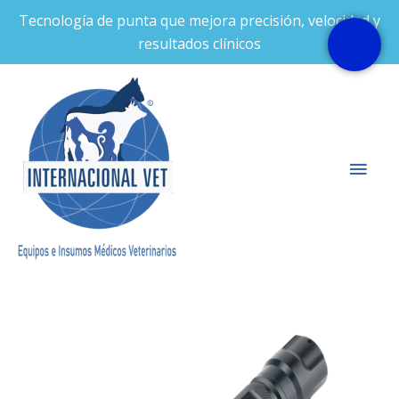
Ir
Tecnología de punta que mejora precisión, velocidad y
al
resultados clínicos
contenido
Men
prin