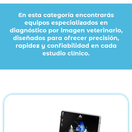
En esta categoría encontrarás
equipos especializados en
diagnóstico por imagen veterinario,
diseñados para ofrecer precisión,
rapidez y confiabilidad en cada
estudio clínico.