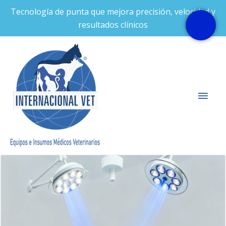
Ir
Tecnología de punta que mejora precisión, velocidad y
al
resultados clínicos
contenido
Men
prin