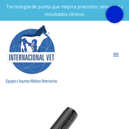
Ir
Tecnología de punta que mejora precisión, velocidad y
al
resultados clínicos
contenido
Men
prin