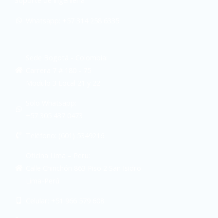
Soporte de ingeniería
Whatsapp: +57 314 258 6335
Sede Bogotá - Colombia:
Carrera 7 # 180 - 75
Modulo 3 Local 21 y 22
Solo Whatsapp:
+57 305 437 0473
Teléfono: (601) 5349216
Oficina Lima – Peru:
Calle Chinchón 863 Piso 2 San Isidro
Lima-Perú
Celular: +51 966 579 608