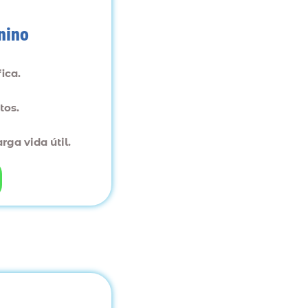
nino
ica.
tos.
rga vida útil.