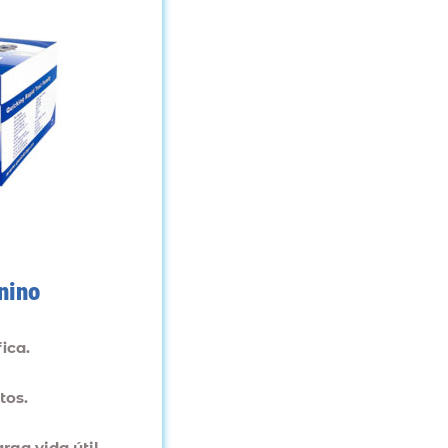
nino
ica.
tos.
rga vida útil.