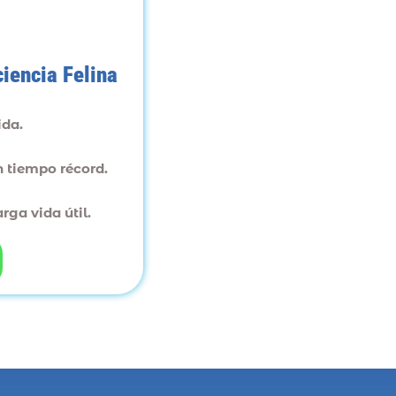
iencia Felina
ida.
n tiempo récord.
rga vida útil.