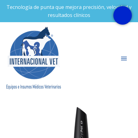
Ir
Tecnología de punta que mejora precisión, velocidad y
al
resultados clínicos
contenido
Men
prin