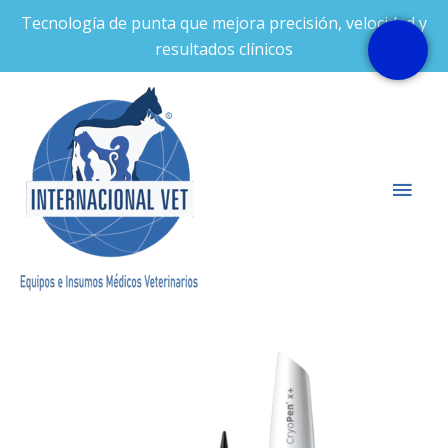
Ir
Tecnología de punta que mejora precisión, velocidad y
al
resultados clínicos
contenido
Men
prin