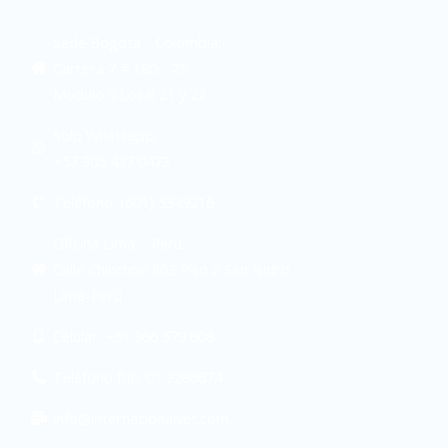
Sede Bogotá - Colombia:
Carrera 7 # 180 - 75
Modulo 3 Local 21 y 22
Solo Whatsapp:
+57 305 437 0473
Teléfono: (601) 5349216
Oficina Lima – Peru:
Calle Chinchón 863 Piso 2 San Isidro
Lima-Perú
Celular: +51 966 579 608
Teléfono fijo: 01 2286674
info@internacionalvet.com