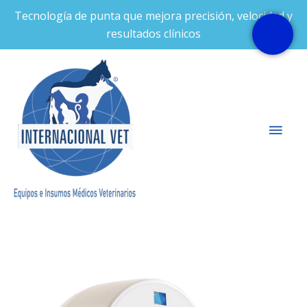
Ir
Tecnología de punta que mejora precisión, velocidad y
al
resultados clínicos
contenido
Men
prin