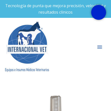
Ir
Tecnología de punta que mejora precisión, velocidad y
al
resultados clínicos
contenido
Men
prin