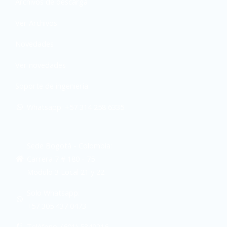
Archivos de descarga
Ver Archivos
Novedades
Ver novedades
Soporte de ingeniería
Whatsapp: +57 314 258 6335
Sede Bogotá - Colombia:
Carrera 7 # 180 - 75
Modulo 3 Local 21 y 22
Solo Whatsapp:
+57 305 437 0473
Teléfono: (601) 5349216