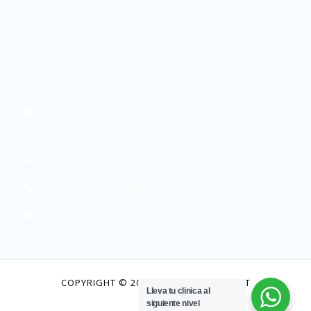
Solo Whatsapp:
+57 305 437 0473
Teléfono: (601) 5349216
Oficina Lima – Peru:
Calle Chinchón 863 Piso 2 San Isidro
Lima-Perú
Celular: +51 966 579 608
Teléfono fijo: 01 2286674
info@internacionalvet.com
COPYRIGHT © 2026 INTERNACIONAL VET
Lleva tu clinica al
siguiente nivel