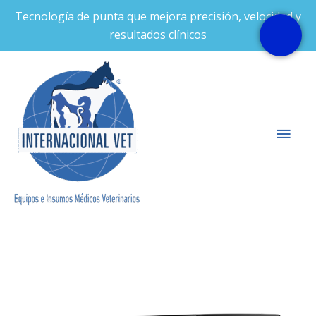
Ir
Tecnología de punta que mejora precisión, velocidad y
al
resultados clínicos
contenido
Men
prin