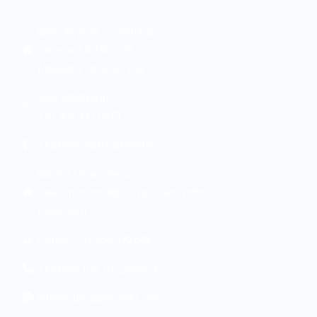
Sede Bogotá - Colombia:
Carrera 7 # 180 - 75
Modulo 3 Local 21 y 22
Solo Whatsapp:
+57 305 437 0473
Teléfono: (601) 5349216
Oficina Lima – Peru:
Calle Chinchón 863 Piso 2 San Isidro
Lima-Perú
Celular: +51 966 579 608
Teléfono fijo: 01 2286674
info@internacionalvet.com