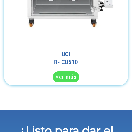
UCI
R- CU510
Ver más
¿Listo para dar el