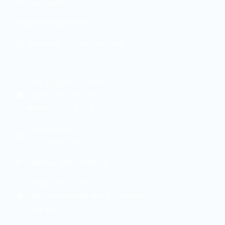
Ver novedades
Soporte de ingeniería
Whatsapp: +57 314 258 6335
Sede Bogotá - Colombia:
Carrera 7 # 180 - 75
Modulo 3 Local 21 y 22
Solo Whatsapp:
+57 305 437 0473
Teléfono: (601) 5349216
Oficina Lima – Peru:
Calle Chinchón 863 Piso 2 San Isidro
Lima-Perú