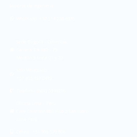
Soporte de ingeniería
Whatsapp: +57 314 258 6335
Sede Bogotá - Colombia:
Carrera 7 # 180 - 75
Modulo 3 Local 21 y 22
Solo Whatsapp:
+57 305 437 0473
Teléfono: (601) 5349216
Oficina Lima – Peru:
Calle Chinchón 863 Piso 2 San Isidro
Lima-Perú
Celular: +51 966 579 608