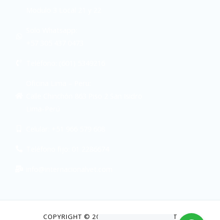
Modulo 3 Local 21 y 22
Solo Whatsapp:
+57 305 437 0473
Teléfono: (601) 5349216
Oficina Lima – Peru:
Calle Chinchón 863 Piso 2 San Isidro
Lima-Perú
Celular: +51 966 579 608
Teléfono fijo: 01 2286674
info@internacionalvet.com
COPYRIGHT © 2026 INTERNACIONAL VET