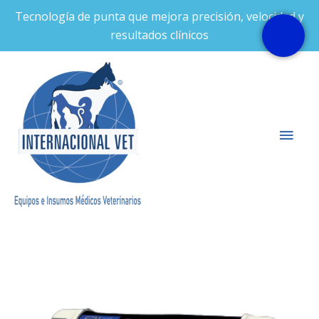
Ir
Tecnología de punta que mejora precisión, velocidad y
al
resultados clínicos
contenido
Men
prin