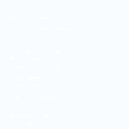
Ver novedades
Soporte de ingeniería
Whatsapp: +57 314 258 6335
Sede Bogotá - Colombia:
Carrera 7 # 180 - 75
Modulo 3 Local 21 y 22
Solo Whatsapp:
+57 305 437 0473
Teléfono: (601) 5349216
Oficina Lima – Peru:
Calle Chinchón 863 Piso 2 San Isidro
Lima-Perú