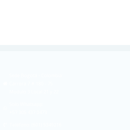
Sede Bogotá - Colombia:
Carrera 7 # 180 - 75
Modulo 3 Local 21 y 22
Solo Whatsapp:
+57 305 437 0473
Teléfono: (601) 5349216