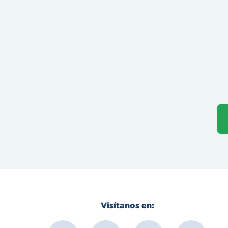
Visítanos en:
F
I
Y
L