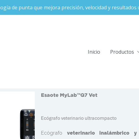
ogía de punta que mejora precisión, velocidad y resultados c
Inicio
Productos
Esaote MyLab™Q7 Vet
Ecógrafo veterinario ultracompacto
Ecógrafo
veterinario inalámbrico 