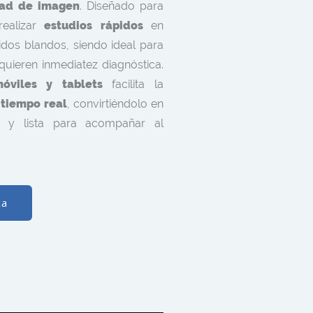
dad de imagen
. Diseñado para
realizar
estudios rápidos
en
idos blandos, siendo ideal para
quieren inmediatez diagnóstica.
móviles y tablets
facilita la
n
tiempo real
, convirtiéndolo en
y lista para acompañar al
ca