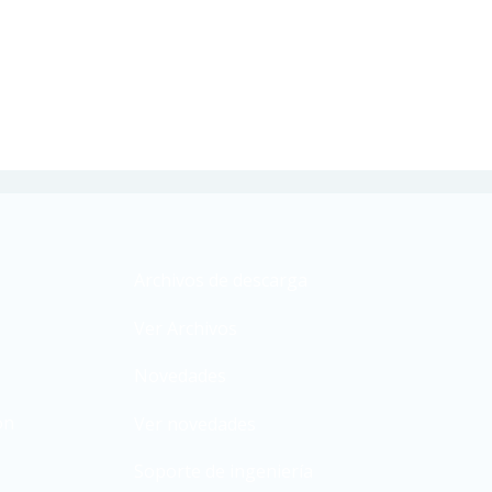
Archivos de descarga
Ver Archivos
Novedades
ón
Ver novedades
Soporte de ingeniería