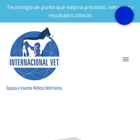
Ir
Tecnología de punta que mejora precisión, velocidad y
al
resultados clínicos
contenido
Men
prin