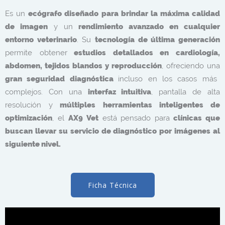
Es un
ecógrafo diseñado para brindar la máxima calidad
de imagen
y un
rendimiento avanzado en cualquier
entorno veterinario
. Su
tecnología de última generación
permite obtener
estudios detallados en cardiología,
abdomen, tejidos blandos y reproducción
, ofreciendo una
gran seguridad diagnóstica
incluso en los casos más
complejos. Con una
interfaz intuitiva
, pantalla de alta
resolución y
múltiples herramientas inteligentes de
optimización
, el
AX9 Vet
está pensado para
clínicas que
buscan llevar su servicio de diagnóstico por imágenes al
siguiente nivel.
Ficha Técnica