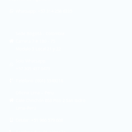
Whatsapp: +57 314 258 6335
Sede Bogotá - Colombia:
Carrera 7 # 180 - 75
Modulo 3 Local 21 y 22
Solo Whatsapp:
+57 305 437 0473
Teléfono: (601) 5349216
Oficina Lima – Peru:
Calle Chinchón 863 Piso 2 San Isidro
Lima-Perú
Celular: +51 966 579 608
Teléfono fijo: 01 2286674