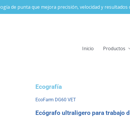
ogía de punta que mejora precisión, velocidad y resultados c
Inicio
Productos
Ecografía
EcoFarm DG60 VET
Ecógrafo ultraligero para trabajo 