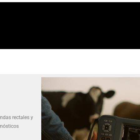
ndas rectales y
gnósticos