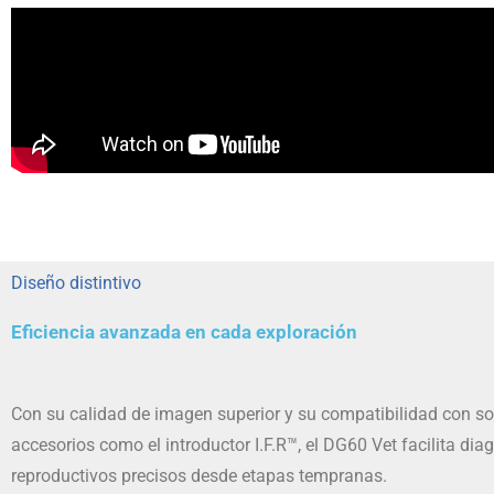
Diseño distintivo
Eficiencia avanzada en cada exploración
Con su calidad de imagen superior y su compatibilidad con so
accesorios como el introductor I.F.R™, el DG60 Vet facilita dia
reproductivos precisos desde etapas tempranas.