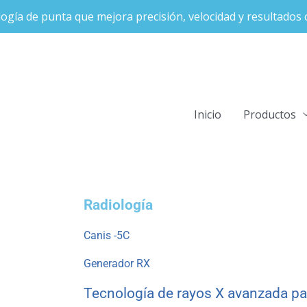
ogía de punta que mejora precisión, velocidad y resultados c
Inicio
Productos
Radiología
Canis -5C
Generador RX
Tecnología de rayos X avanzada par