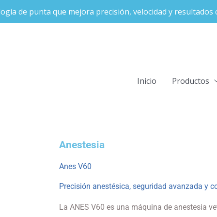
ogía de punta que mejora precisión, velocidad y resultados c
Inicio
Productos
Anestesia
Anes V60
Precisión anestésica, seguridad avanzada y co
La ANES V60 es una máquina de anestesia vete