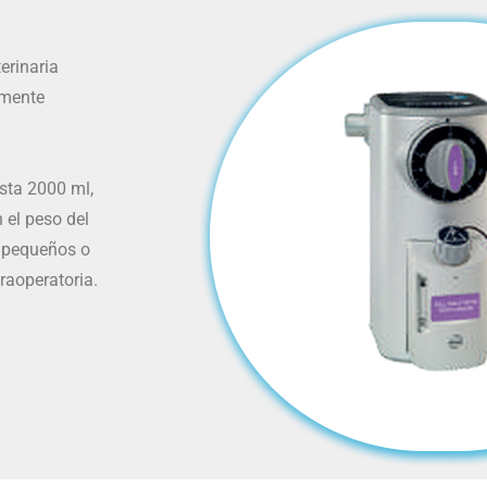
erinaria
lmente
sta 2000 ml,
 el peso del
s pequeños o
traoperatoria.