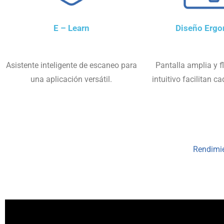
E – Learn
Diseño Erg
Asistente inteligente de escaneo para
Pantalla amplia y f
una aplicación versátil.
intuitivo facilitan c
Rendimie