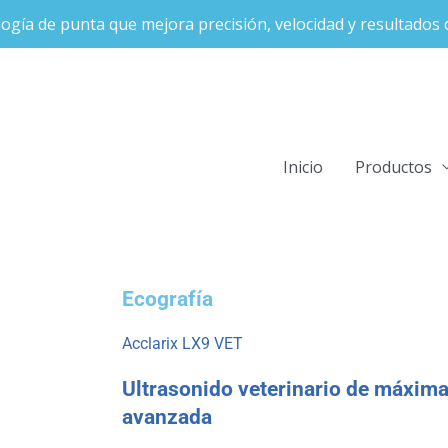
ogía de punta que mejora precisión, velocidad y resultados c
Inicio
Productos
Ecografía
Acclarix LX9 VET
Ultrasonido veterinario de máxima
avanzada