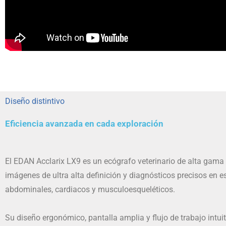
Diseño distintivo
Eficiencia avanzada en cada exploración
El EDAN Acclarix LX9 es un ecógrafo veterinario de alta gama
imágenes de ultra alta definición y diagnósticos precisos en e
abdominales, cardiacos y musculoesqueléticos.
Su diseño ergonómico, pantalla amplia y flujo de trabajo intuit