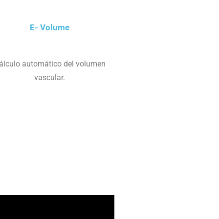
E- Volume
álculo automático del volumen
vascular.