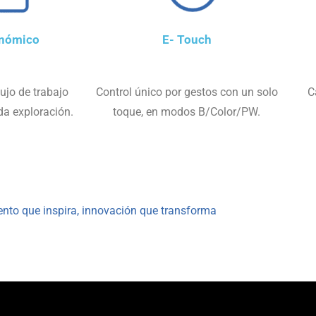
onómico
E- Touch
lujo de trabajo
Control único por gestos con un solo
C
ada exploración.
toque, en modos B/Color/PW.
nto que inspira, innovación que transforma