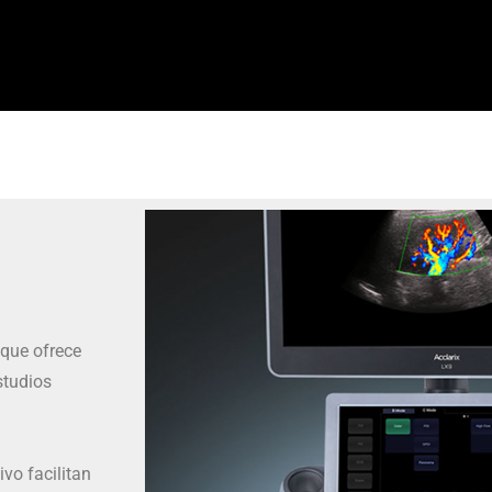
 que ofrece
studios
ivo facilitan