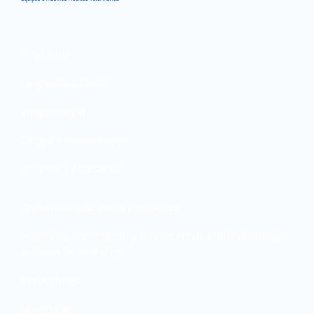
Productos
Diagnóstico Clínico
Imagenología
Cirugía y Rehabilitación
Insumos y Accesorios
Tratamiento de datos personales
Política de tratamiento y protección de datos personales
Archivos de descarga
Ver Archivos
Novedades