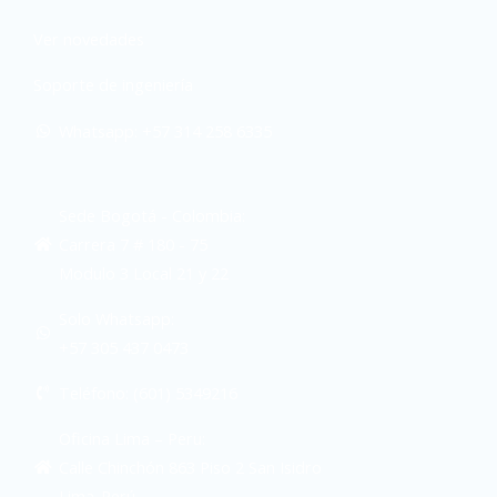
Ver novedades
Soporte de ingeniería
Whatsapp: +57 314 258 6335
Sede Bogotá - Colombia:
Carrera 7 # 180 - 75
Modulo 3 Local 21 y 22
Solo Whatsapp:
+57 305 437 0473
Teléfono: (601) 5349216
Oficina Lima – Peru:
Calle Chinchón 863 Piso 2 San Isidro
Lima-Perú