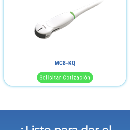
MC8-KQ
Solicitar Cotización